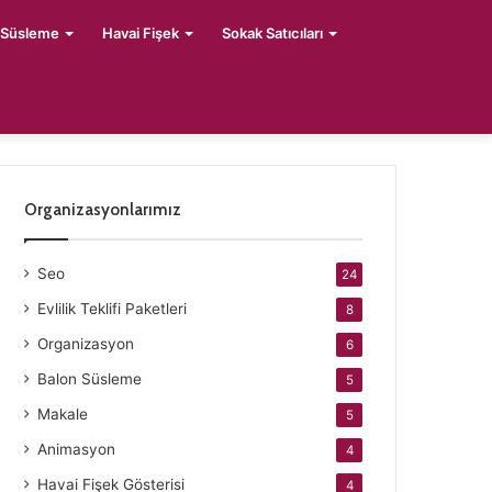
 Süsleme
Havai Fişek
Sokak Satıcıları
Organizasyonlarımız
Seo
24
Evlilik Teklifi Paketleri
8
Organizasyon
6
Balon Süsleme
5
Makale
5
Animasyon
4
Havai Fişek Gösterisi
4