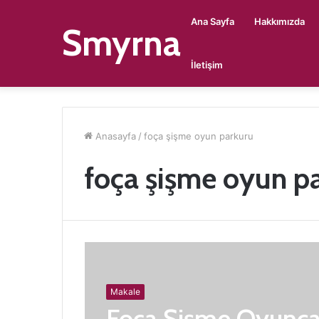
Ana Sayfa
Hakkımızda
Smyrna
İletişim
Anasayfa
/
foça şişme oyun parkuru
foça şişme oyun p
Makale
Foça Şişme Oyunca