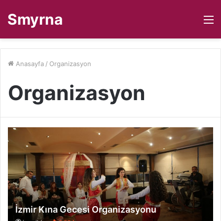
Smyrna
M
Anasayfa
/
Organizasyon
Organizasyon
İzmir Kına Gecesi Organizasyonu