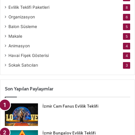
Evlilik Teklifi Paketleri
8
Organizasyon
6
Balon Süsleme
5
Makale
5
Animasyon
4
Havai Fişek Gösterisi
4
Sokak Satıcıları
3
Son Yapılan Paylaşımlar
İzmir Cam Fanus Evlilik Teklifi
İzmir Bungalov Evlilik Teklifi