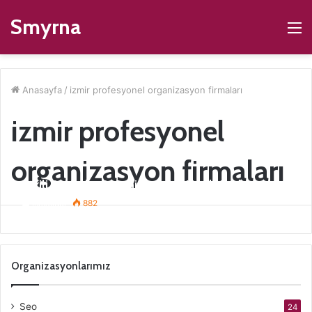
Smyrna
M
Anasayfa
/
izmir profesyonel organizasyon firmaları
izmir profesyonel
organizasyon firmaları
Etkili Bir Açılış Organizasyonu Nasıl Yapılır
ismaildur
882
Organizasyonlarımız
Seo
24