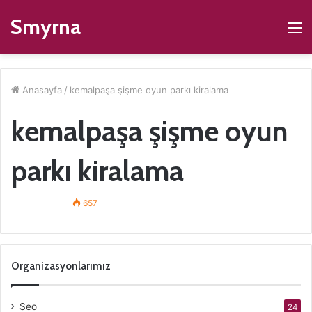
Smyrna
M
Anasayfa
/
kemalpaşa şişme oyun parkı kiralama
kemalpaşa şişme oyun
parkı kiralama
Kemalpaşa Şişme Oyuncak Kiralama
ismaildur
657
Organizasyonlarımız
Seo
24