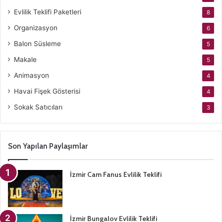
Evlilik Teklifi Paketleri
8
Organizasyon
6
Balon Süsleme
5
Makale
5
Animasyon
4
Havai Fişek Gösterisi
4
Sokak Satıcıları
3
Son Yapılan Paylaşımlar
İzmir Cam Fanus Evlilik Teklifi
İzmir Bungalov Evlilik Teklifi