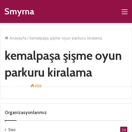
Smyrna
M
Anasayfa
/
kemalpaşa şişme oyun parkuru kiralama
kemalpaşa şişme oyun
parkuru kiralama
Kemalpaşa Şişme Oyuncak Kiralama
ismaildur
659
Organizasyonlarımız
Seo
24