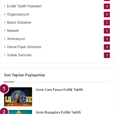
Evlilik Teklifi Paketleri
8
Organizasyon
6
Balon Süsleme
5
Makale
5
Animasyon
4
Havai Fişek Gösterisi
4
Sokak Satıcıları
3
Son Yapılan Paylaşımlar
İzmir Cam Fanus Evlilik Teklifi
İzmir Bungalov Evlilik Teklifi