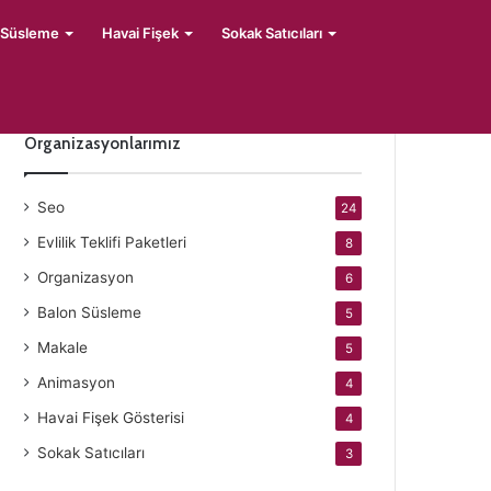
 Süsleme
Havai Fişek
Sokak Satıcıları
Organizasyonlarımız
Seo
24
Evlilik Teklifi Paketleri
8
Organizasyon
6
Balon Süsleme
5
Makale
5
Animasyon
4
Havai Fişek Gösterisi
4
Sokak Satıcıları
3