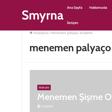
Ana Sayfa
Hakkımızda
Smyrna
İletişim
Anasayfa
/
menemen palyaço kiralama
menemen palyaço 
Makale
Menemen Şişme Oy
ismaildur