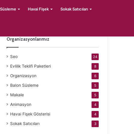
 Süsleme
Havai Fişek
Sokak Satıcıları
Organizasyonlarımız
Seo
24
Evlilik Teklifi Paketleri
8
Organizasyon
6
Balon Süsleme
5
Makale
5
Animasyon
4
Havai Fişek Gösterisi
4
Sokak Satıcıları
3