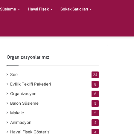
 Süsleme
Havai Fişek
Sokak Satıcıları
Organizasyonlarımız
Seo
24
Evlilik Teklifi Paketleri
8
Organizasyon
6
Balon Süsleme
5
Makale
5
Animasyon
4
Havai Fişek Gösterisi
4