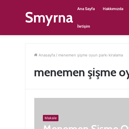
Ana Sayfa
Hakkımızda
Smyrna
İletişim
Anasayfa
/
menemen şişme oyun parkı kiralama
menemen şişme oy
Makale
Menemen Şişme Oy