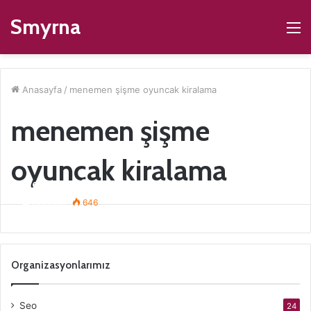
Smyrna
M
Anasayfa
/
menemen şişme oyuncak kiralama
menemen şişme
oyuncak kiralama
Menemen Şişme Oyuncak Kiralama
ismaildur
646
Organizasyonlarımız
Seo
24