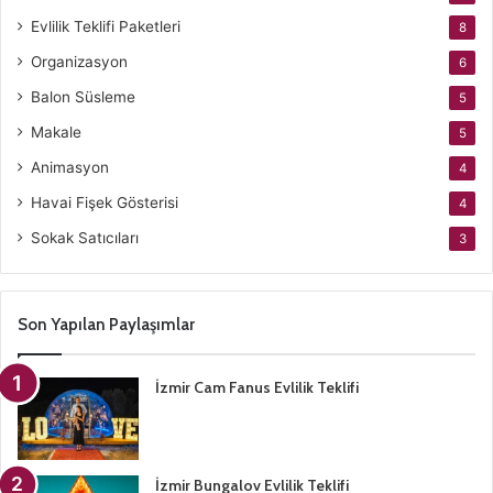
Evlilik Teklifi Paketleri
8
Organizasyon
6
Balon Süsleme
5
Makale
5
Animasyon
4
Havai Fişek Gösterisi
4
Sokak Satıcıları
3
Son Yapılan Paylaşımlar
İzmir Cam Fanus Evlilik Teklifi
İzmir Bungalov Evlilik Teklifi