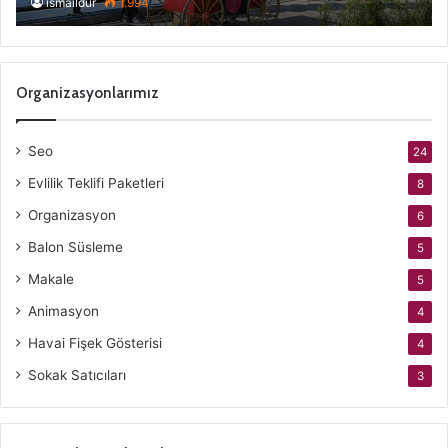
ismaildur
1.994
Organizasyonlarımız
Seo
24
Evlilik Teklifi Paketleri
8
Organizasyon
6
Balon Süsleme
5
Makale
5
Animasyon
4
Havai Fişek Gösterisi
4
Sokak Satıcıları
3