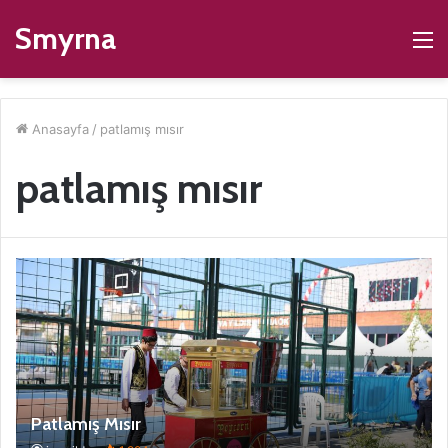
Smyrna
M
Anasayfa
/
patlamış mısır
patlamış mısır
Patlamış Mısır