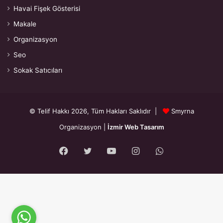
Havai Fişek Gösterisi
Makale
Organizasyon
Seo
Sokak Satıcıları
© Telif Hakkı 2026, Tüm Hakları Saklıdır |
Smyrna
Organizasyon
|
İzmir Web Tasarım
Facebook
Twitter
YouTube
Instagram
WhatsApp
{"prefetch":[{"source":"document","where":{"and":
[{"href_matches":"\/*"},{"not":{"href_matches":["\/wp-*.php","\/wp-
admin\/*","\/wp-content\/uploads\/*","\/wp-content\/*","\/wp-
content\/plugins\/*","\/wp-content\/themes\/smyrna\/*","\/*\\?(.+)"]}},
{"not":{"selector_matches":"a[rel~=\"nofollow\"]"}},{"not":