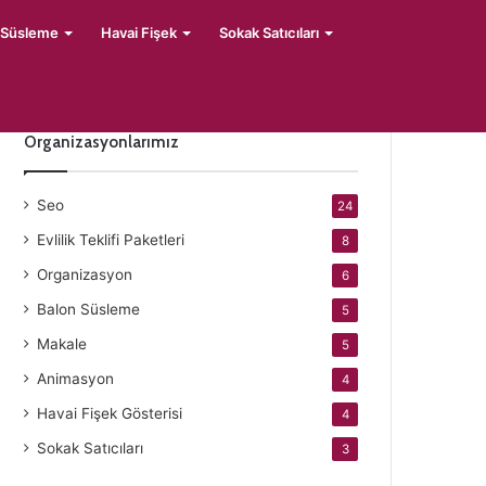
 Süsleme
Havai Fişek
Sokak Satıcıları
Organizasyonlarımız
Seo
24
Evlilik Teklifi Paketleri
8
Organizasyon
6
Balon Süsleme
5
Makale
5
Animasyon
4
Havai Fişek Gösterisi
4
Sokak Satıcıları
3