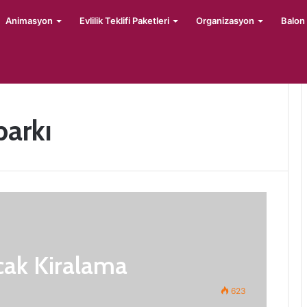
Animasyon
Evlilik Teklifi Paketleri
Organizasyon
Balon
parkı
cak Kiralama
623