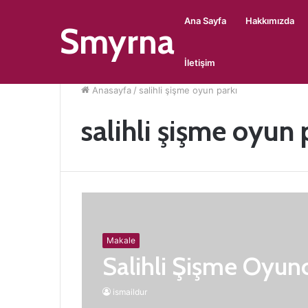
Ana Sayfa
Hakkımızda
Smyrna
İletişim
Anasayfa
/
salihli şişme oyun parkı
salihli şişme oyun 
Makale
Salihli Şişme Oyun
ismaildur