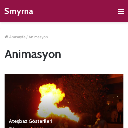
Smyrna
M
Anasayfa
/
Animasyon
Animasyon
Ateşbaz Gösterileri