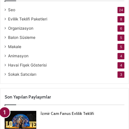
Seo
24
Evlilik Teklifi Paketleri
8
Organizasyon
6
Balon Süsleme
5
Makale
5
Animasyon
4
Havai Fişek Gösterisi
4
Sokak Satıcıları
3
Son Yapılan Paylaşımlar
İzmir Cam Fanus Evlilik Teklifi