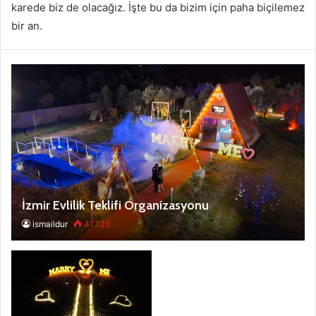
karede biz de olacağız. İşte bu da bizim için paha biçilemez
bir an.
İzmir Evlilik Teklifi Organizasyonu
ismaildur
47.130