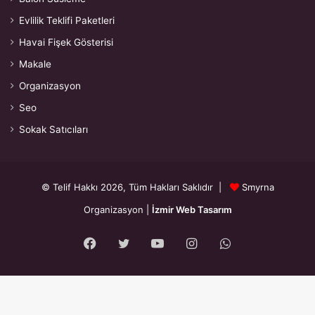
Evlilik Teklifi Paketleri
Havai Fişek Gösterisi
Makale
Organizasyon
Seo
Sokak Satıcıları
© Telif Hakkı 2026, Tüm Hakları Saklıdır |
Smyrna
Organizasyon
|
İzmir Web Tasarım
Facebook
Twitter
YouTube
Instagram
WhatsApp
{"prefetch":[{"source":"document","where":{"and":
[{"href_matches":"\/*"},{"not":{"href_matches":["\/wp-*.php","\/wp-
admin\/*","\/wp-content\/uploads\/*","\/wp-content\/*","\/wp-