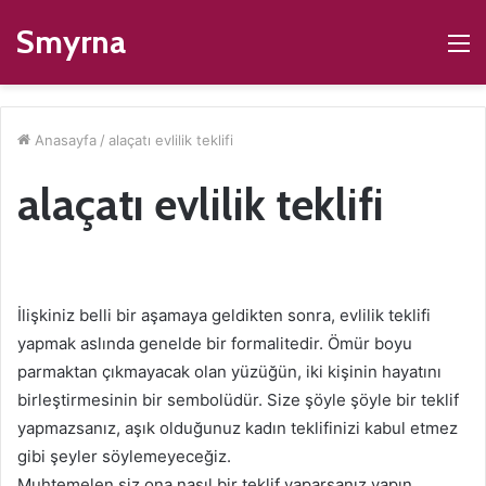
Smyrna
M
Anasayfa
/
alaçatı evlilik teklifi
alaçatı evlilik teklifi
İlişkiniz belli bir aşamaya geldikten sonra, evlilik teklifi
yapmak aslında genelde bir formalitedir. Ömür boyu
parmaktan çıkmayacak olan yüzüğün, iki kişinin hayatını
birleştirmesinin bir sembolüdür. Size şöyle şöyle bir teklif
yapmazsanız, aşık olduğunuz kadın teklifinizi kabul etmez
gibi şeyler söylemeyeceğiz.
Muhtemelen siz ona nasıl bir teklif yaparsanız yapın,