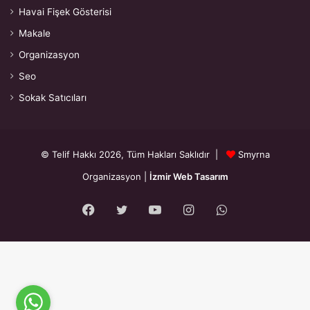
Havai Fişek Gösterisi
Makale
Organizasyon
Seo
Sokak Satıcıları
© Telif Hakkı 2026, Tüm Hakları Saklıdır |
Smyrna
Organizasyon
|
İzmir Web Tasarım
Facebook
Twitter
YouTube
Instagram
WhatsApp
{"prefetch":[{"source":"document","where":{"and":
[{"href_matches":"\/*"},{"not":{"href_matches":["\/wp-*.php","\/wp-
admin\/*","\/wp-content\/uploads\/*","\/wp-content\/*","\/wp-
content\/plugins\/*","\/wp-content\/themes\/smyrna\/*","\/*\\?(.+)"]}},
{"not":{"selector_matches":"a[rel~=\"nofollow\"]"}},{"not":