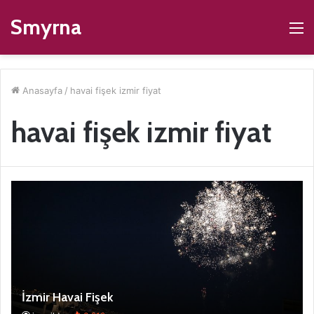
Smyrna
M
Anasayfa
/
havai fişek izmir fiyat
havai fişek izmir fiyat
İzmir Havai Fişek