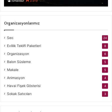
ismaildur
3.919
Organizasyonlarımız
Seo
24
Evlilik Teklifi Paketleri
8
Organizasyon
6
Balon Süsleme
5
Makale
5
Animasyon
4
Havai Fişek Gösterisi
4
Sokak Satıcıları
3