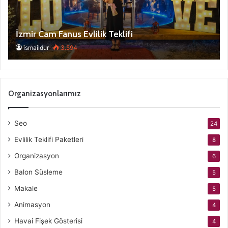
İzmir Cam Fanus Evlilik Teklifi
ismaildur
3.594
Organizasyonlarımız
Seo
24
Evlilik Teklifi Paketleri
8
Organizasyon
6
Balon Süsleme
5
Makale
5
Animasyon
4
Havai Fişek Gösterisi
4