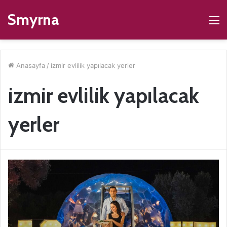
Smyrna
M
Anasayfa
/
izmir evlilik yapılacak yerler
izmir evlilik yapılacak
yerler