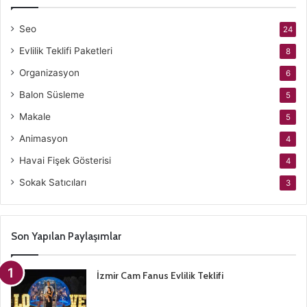
Seo
24
Evlilik Teklifi Paketleri
8
Organizasyon
6
Balon Süsleme
5
Makale
5
Animasyon
4
Havai Fişek Gösterisi
4
Sokak Satıcıları
3
Son Yapılan Paylaşımlar
İzmir Cam Fanus Evlilik Teklifi