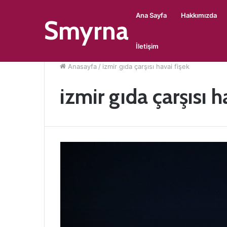
Ana Sayfa
Hakkımızda
Smyrna
İletişim
Anasayfa
/
izmir gıda çarşısı havai fişek
izmir gıda çarşısı h