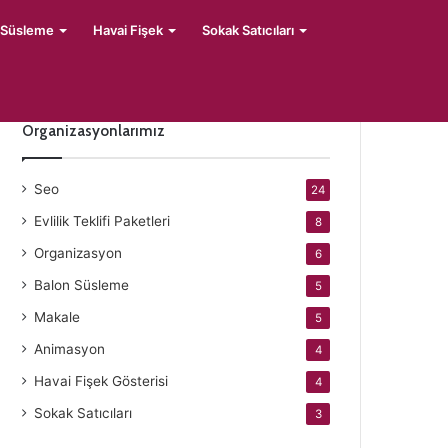
 Süsleme
Havai Fişek
Sokak Satıcıları
Organizasyonlarımız
Seo
24
Evlilik Teklifi Paketleri
8
Organizasyon
6
Balon Süsleme
5
Makale
5
Animasyon
4
Havai Fişek Gösterisi
4
Sokak Satıcıları
3