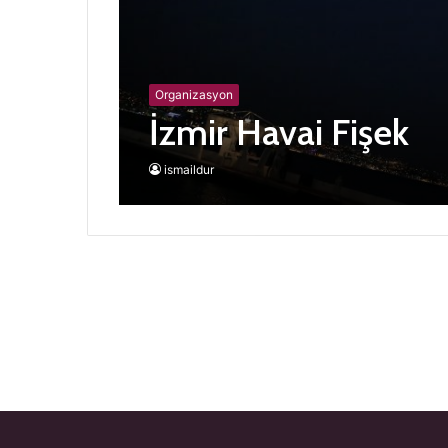
Organizasyon
İzmir Havai Fişek
ismaildur