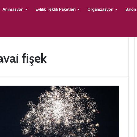
Animasyon
Evlilik Teklifi Paketleri
Organizasyon
Balon
avai fişek