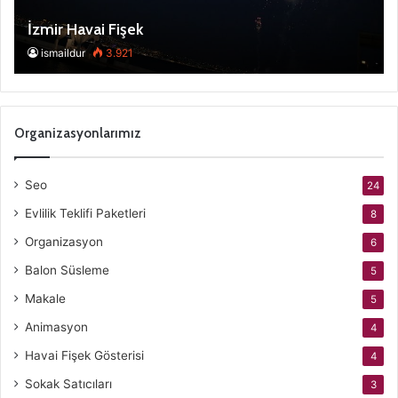
İzmir Havai Fişek
ismaildur
3.921
Organizasyonlarımız
Seo
24
Evlilik Teklifi Paketleri
8
Organizasyon
6
Balon Süsleme
5
Makale
5
Animasyon
4
Havai Fişek Gösterisi
4
Sokak Satıcıları
3