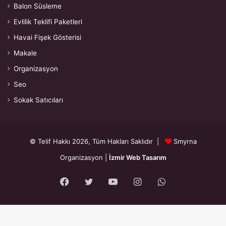
Balon Süsleme
Evlilik Teklifi Paketleri
Havai Fişek Gösterisi
Makale
Organizasyon
Seo
Sokak Satıcıları
© Telif Hakkı 2026, Tüm Hakları Saklıdır |
Smyrna
Organizasyon
|
İzmir Web Tasarım
Facebook
Twitter
YouTube
Instagram
WhatsApp
{"prefetch":[{"source":"document","where":{"and":
[{"href_matches":"\/*"},{"not":{"href_matches":["\/wp-*.php","\/wp-