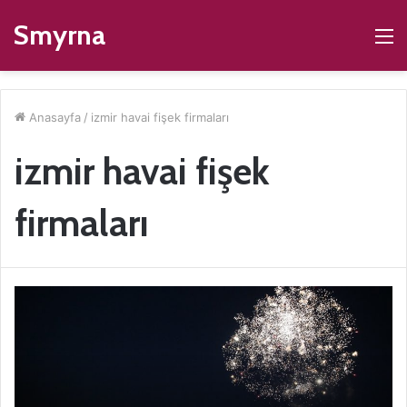
Smyrna
M
Anasayfa
/
izmir havai fişek firmaları
izmir havai fişek
firmaları