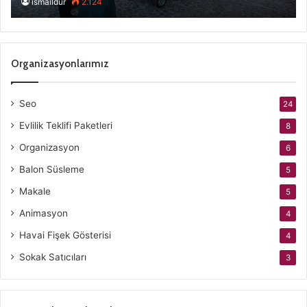
ismaildur
2.124
Organizasyonlarımız
Seo
24
Evlilik Teklifi Paketleri
8
Organizasyon
6
Balon Süsleme
5
Makale
5
Animasyon
4
Havai Fişek Gösterisi
4
Sokak Satıcıları
3