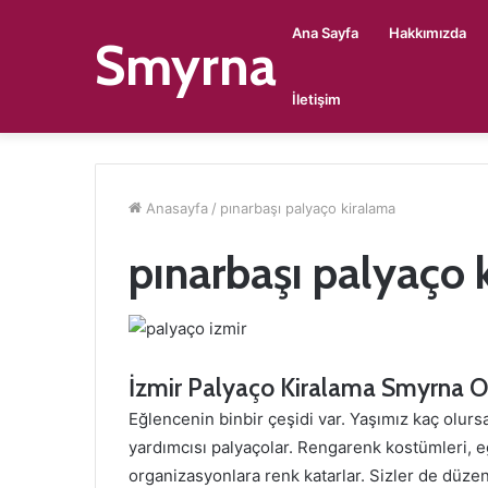
Ana Sayfa
Hakkımızda
Smyrna
İletişim
Anasayfa
/
pınarbaşı palyaço kiralama
pınarbaşı palyaço 
İzmir Palyaço Kiralama Smyrna O
Eğlencenin binbir çeşidi var. Yaşımız kaç olu
yardımcısı palyaçolar. Rengarenk kostümleri, eğl
organizasyonlara renk katarlar. Sizler de düz