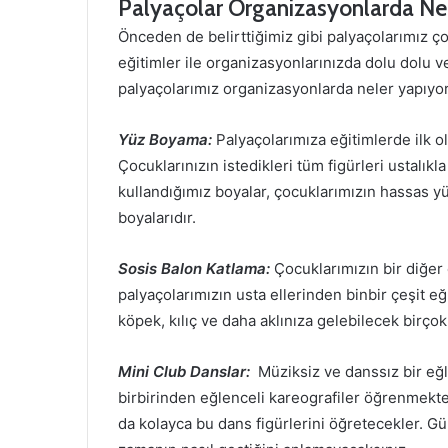
Palyaçolar Organizasyonlarda Ne
Önceden de belirttiğimiz gibi palyaçolarımız ço
eğitimler ile organizasyonlarınızda dolu dolu v
palyaçolarımız organizasyonlarda neler yapıyor 
Yüz Boyama:
Palyaçolarımıza eğitimlerde ilk o
Çocuklarınızın istedikleri tüm figürleri ustalıkl
kullandığımız boyalar, çocuklarımızın hassas yü
boyalarıdır.
Sosis Balon Katlama:
Çocuklarımızın bir diğer 
palyaçolarımızın usta ellerinden binbir çeşit eğ
köpek, kılıç ve daha aklınıza gelebilecek birço
Mini Club Danslar:
Müziksiz ve danssız bir eğ
birbirinden eğlenceli kareografiler öğrenmekt
da kolayca bu dans figürlerini öğretecekler. Gü