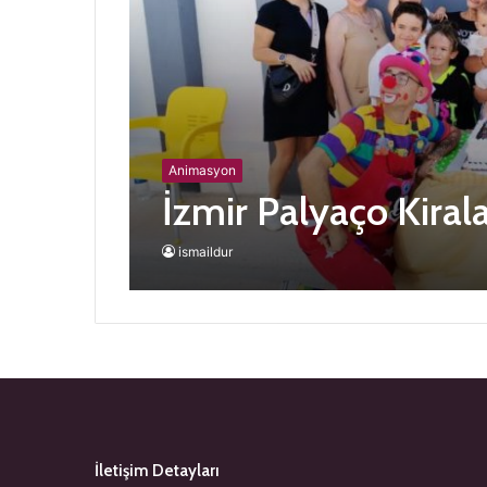
Animasyon
İzmir Palyaço Kira
ismaildur
İletişim Detayları