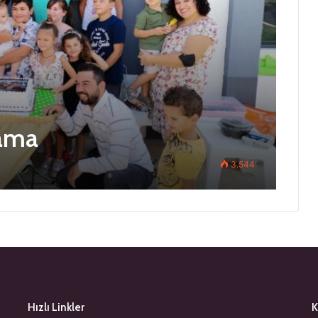
lama
3.544
Hızlı Linkler
K