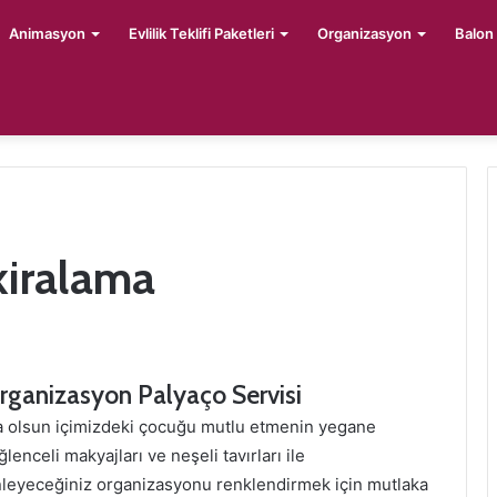
Animasyon
Evlilik Teklifi Paketleri
Organizasyon
Balon
kiralama
rganizasyon Palyaço Servisi
rsa olsun içimizdeki çocuğu mutlu etmenin yegane
enceli makyajları ve neşeli tavırları ile
enleyeceğiniz organizasyonu renklendirmek için mutlaka