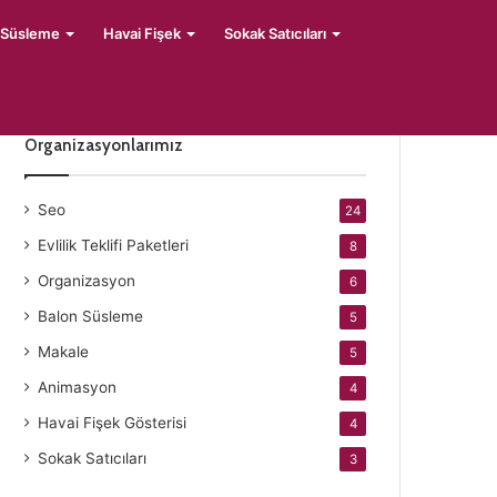
 Süsleme
Havai Fişek
Sokak Satıcıları
Organizasyonlarımız
Seo
24
Evlilik Teklifi Paketleri
8
Organizasyon
6
Balon Süsleme
5
Makale
5
Animasyon
4
Havai Fişek Gösterisi
4
Sokak Satıcıları
3