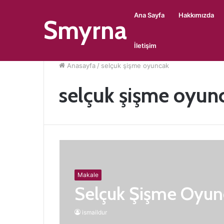
Ana Sayfa
Hakkımızda
Smyrna
İletişim
Anasayfa
/
selçuk şişme oyuncak
selçuk şişme oyun
Makale
Selçuk Şişme Oyun
ismaildur