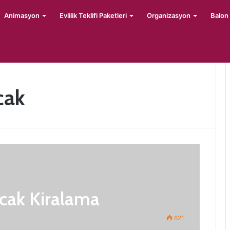
Animasyon
Evlilik Teklifi Paketleri
Organizasyon
Balon
cak
cak Kiralama
621