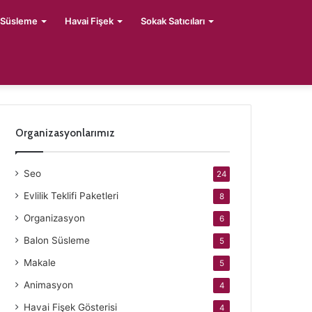
 Süsleme
Havai Fişek
Sokak Satıcıları
Organizasyonlarımız
Seo
24
Evlilik Teklifi Paketleri
8
Organizasyon
6
Balon Süsleme
5
Makale
5
Animasyon
4
Havai Fişek Gösterisi
4