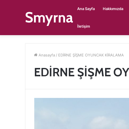
Ana Sayfa
Hakkımızda
Smyrna
İletişim
Anasayfa
/
EDİRNE ŞİŞME OYUNCAK KİRALAMA
EDİRNE ŞİŞME O