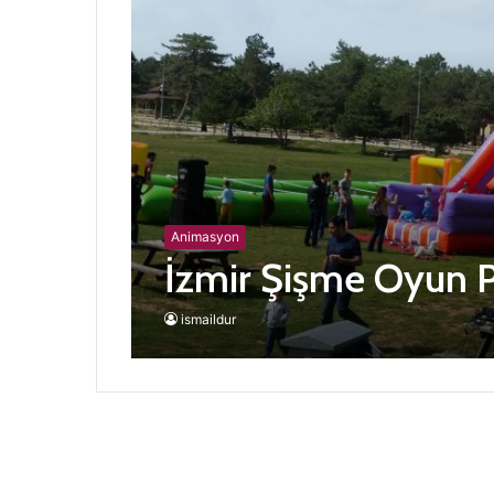
Animasyon
İzmir Şişme Oyun P
ismaildur