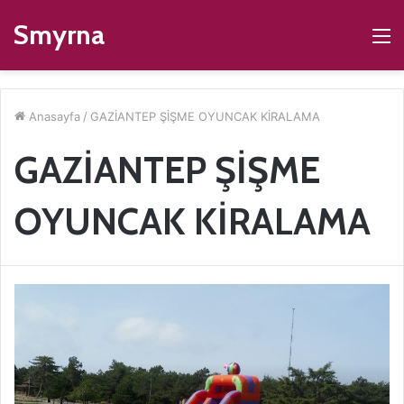
Smyrna
M
Anasayfa
/
GAZİANTEP ŞİŞME OYUNCAK KİRALAMA
GAZİANTEP ŞİŞME
OYUNCAK KİRALAMA