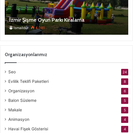
İzmir Şişme Oyun Parkı Kiralama
ismaildur
4.081
Organizasyonlarımız
Seo
24
Evlilik Teklifi Paketleri
8
Organizasyon
6
Balon Süsleme
5
Makale
5
Animasyon
4
Havai Fişek Gösterisi
4