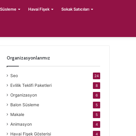
 Süsleme
Havai Fişek
Sokak Satıcıları
Organizasyonlarımız
Seo
24
Evlilik Teklifi Paketleri
8
Organizasyon
6
Balon Süsleme
5
Makale
5
Animasyon
4
Havai Fişek Gösterisi
4