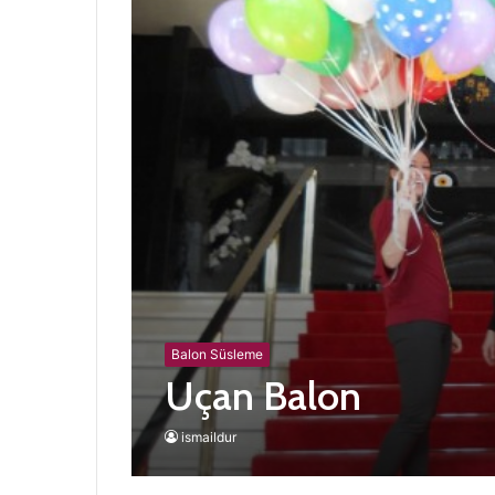
Balon Süsleme
Uçan Balon
ismaildur