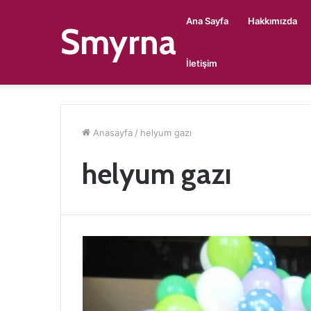
Ana Sayfa
Hakkımızda
Smyrna
İletişim
Anasayfa
/
helyum gazı
helyum gazı