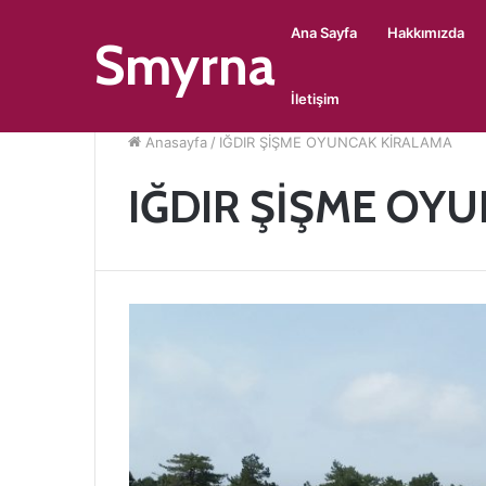
Ana Sayfa
Hakkımızda
Smyrna
İletişim
Anasayfa
/
IĞDIR ŞİŞME OYUNCAK KİRALAMA
IĞDIR ŞİŞME OY