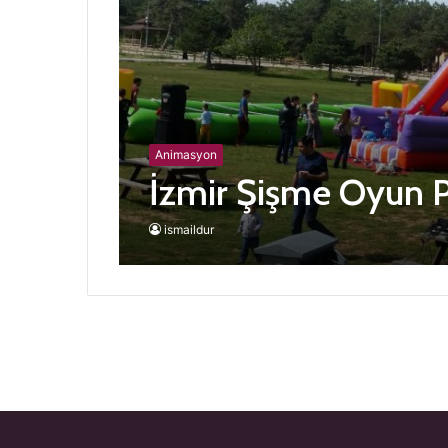
Animasyon
İzmir Şişme Oyun P
ismaildur