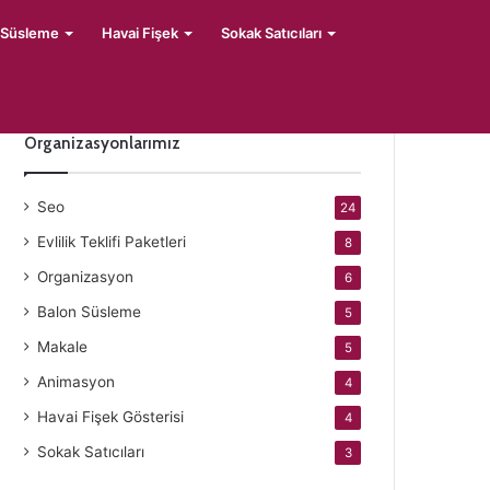
 Süsleme
Havai Fişek
Sokak Satıcıları
Organizasyonlarımız
Seo
24
Evlilik Teklifi Paketleri
8
Organizasyon
6
Balon Süsleme
5
Makale
5
Animasyon
4
Havai Fişek Gösterisi
4
Sokak Satıcıları
3