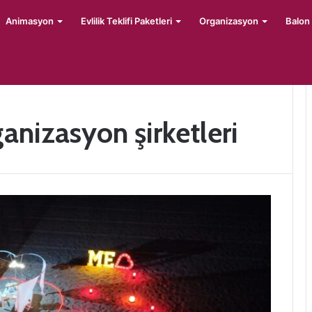
Animasyon
Evlilik Teklifi Paketleri
Organizasyon
Balon
anizasyon şirketleri