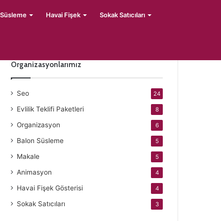
 Süsleme
Havai Fişek
Sokak Satıcıları
Organizasyonlarımız
Seo
24
Evlilik Teklifi Paketleri
8
Organizasyon
6
Balon Süsleme
5
Makale
5
Animasyon
4
Havai Fişek Gösterisi
4
Sokak Satıcıları
3