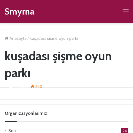
Smyrna
M
Anasayfa
/
kuşadası şişme oyun parkı
kuşadası şişme oyun
parkı
Kuşadası Şişme Oyuncak Kiralama
ismaildur
543
Organizasyonlarımız
Seo
24