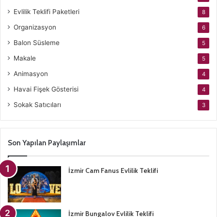
Evlilik Teklifi Paketleri
8
Organizasyon
6
Balon Süsleme
5
Makale
5
Animasyon
4
Havai Fişek Gösterisi
4
Sokak Satıcıları
3
Son Yapılan Paylaşımlar
İzmir Cam Fanus Evlilik Teklifi
İzmir Bungalov Evlilik Teklifi