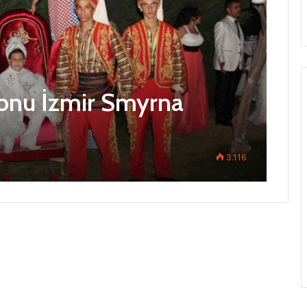
onu İzmir Smyrna
3.116