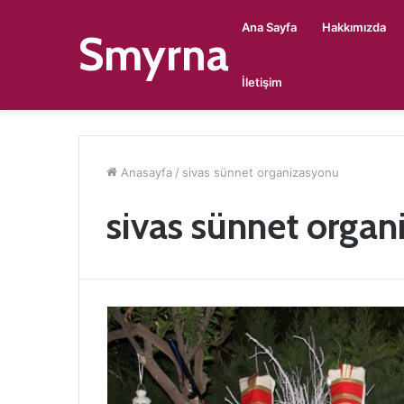
Ana Sayfa
Hakkımızda
Smyrna
İletişim
Anasayfa
/
sivas sünnet organizasyonu
sivas sünnet orga