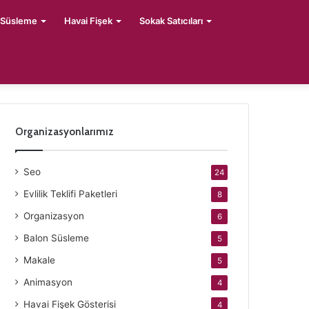
 Süsleme
Havai Fişek
Sokak Satıcıları
Organizasyonlarımız
Seo
24
Evlilik Teklifi Paketleri
8
Organizasyon
6
Balon Süsleme
5
Makale
5
Animasyon
4
Havai Fişek Gösterisi
4