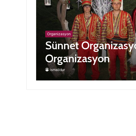
Organizasyon
Sünnet Organizasy
Organizasyon
ismaildur