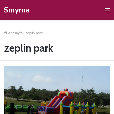
Smyrna
M
Anasayfa
/
zeplin park
zeplin park