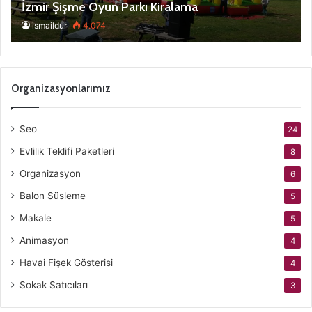
İzmir Şişme Oyun Parkı Kiralama
ismaildur
4.074
Organizasyonlarımız
Seo
24
Evlilik Teklifi Paketleri
8
Organizasyon
6
Balon Süsleme
5
Makale
5
Animasyon
4
Havai Fişek Gösterisi
4
Sokak Satıcıları
3