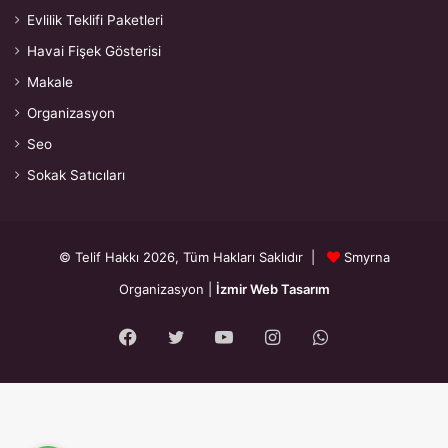
Evlilik Teklifi Paketleri
Havai Fişek Gösterisi
Makale
Organizasyon
Seo
Sokak Satıcıları
© Telif Hakkı 2026, Tüm Hakları Saklıdır |
Smyrna
Organizasyon
|
İzmir Web Tasarım
Facebook
Twitter
YouTube
Instagram
WhatsApp
{"prefetch":[{"source":"document","where":{"and":
[{"href_matches":"\/*"},{"not":{"href_matches":["\/wp-*.php","\/wp-
admin\/*","\/wp-content\/uploads\/*","\/wp-content\/*","\/wp-