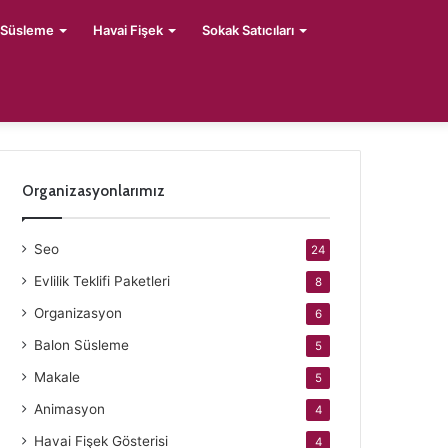
 Süsleme
Havai Fişek
Sokak Satıcıları
Organizasyonlarımız
Seo
24
Evlilik Teklifi Paketleri
8
Organizasyon
6
Balon Süsleme
5
Makale
5
Animasyon
4
Havai Fişek Gösterisi
4